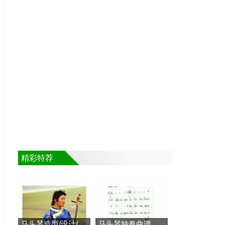
精彩特荐
马头琴造型/设计/演奏及音
马头琴独奏曲谱《神马》