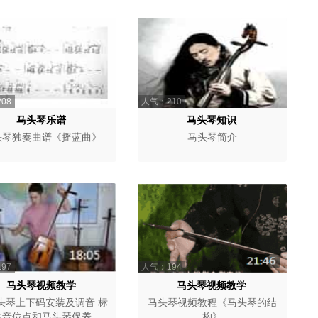
08
人气：210
马头琴乐谱
马头琴知识
头琴独奏曲谱《摇蓝曲》
马头琴简介
97
人气：194
马头琴视频教学
马头琴视频教学
头琴上下码安装及调音 标
马头琴视频教程《马头琴的结
注音位点和马头琴保养
构》