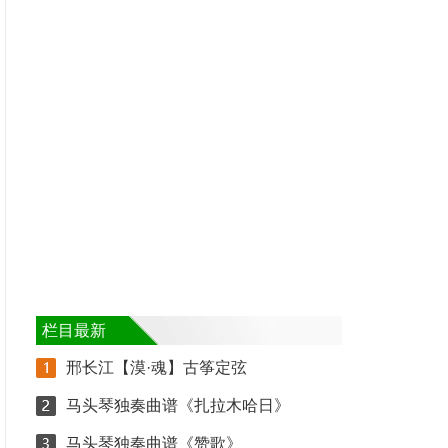
栏目最新
邢长江【漠·魂】古筝定弦
马头琴独奏曲谱《扎拉木哈日》
马头琴独奏曲谱《赞歌》