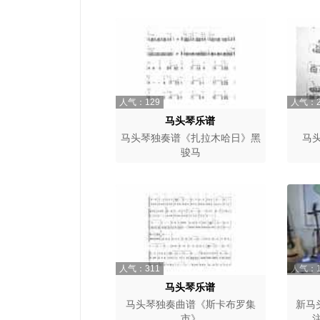
人气：129
人气：2
马头琴乐谱
马头琴独奏谱《扎拉木哈日》黑
马
骏马
人气：311
人气：1
马头琴乐谱
马头琴独奏曲谱《斯卡布罗集
新马
市》