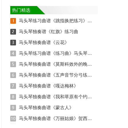
热门精选
马头琴练习曲谱《跳指换把练习》马头琴入门练
马头琴独奏谱《红旗》练习曲
马头琴独奏曲谱《云花》
马头琴练习曲谱《练习曲》马头琴入门练习
马头琴独奏曲谱《莫斯科效外的晚上》
马头琴独奏曲谱《五声音节分弓练习》
马头琴独奏曲谱《嘎达梅林》
马头琴独奏曲谱《我和草原有个约定》
马头琴独奏曲谱《蒙古人》
马头琴独奏曲谱《万丽姑娘》贺西格版