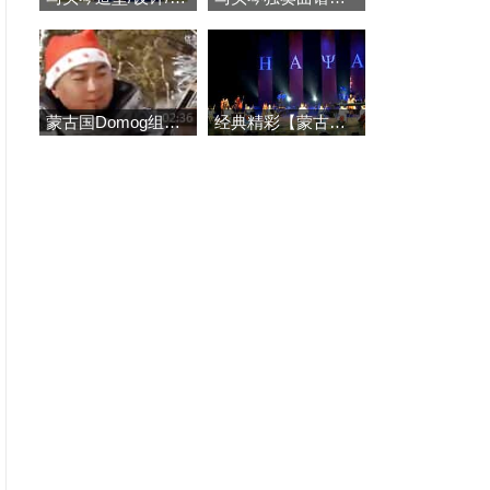
蒙古国Domog组合马头琴《
经典精彩【蒙古骏马与万