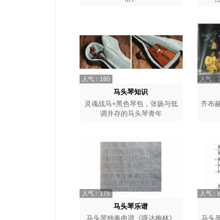
人气：180
人气：2
马头琴知识
灵魂战马+黑色琴包，张扬与低
齐布
调并存的马头琴青年
人气：175
人气：8
马头琴乐谱
马头琴独奏曲谱《嘎达梅林》
马头