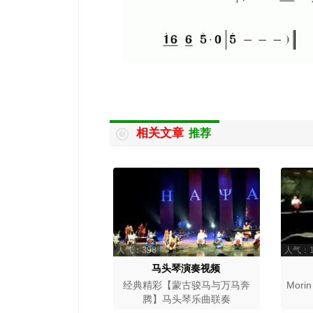
相关文章
推荐
人气：398
人气：1
马头琴演奏视频
经典精彩【蒙古骏马与万马奔
Morin
腾】马头琴乐曲联奏