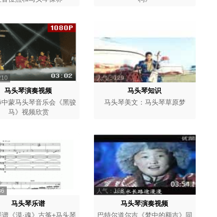
10
人气：129
马头琴演奏视频
马头琴知识
赫中蒙马头琴音乐会《黑骏
马头琴美文：马头琴草原梦
马》视频欣赏
6
人气：168
马头琴乐谱
马头琴演奏视频
琴谱《漠·魂》古筝+马头琴
巴特尔道尔吉《梦中的额吉》同