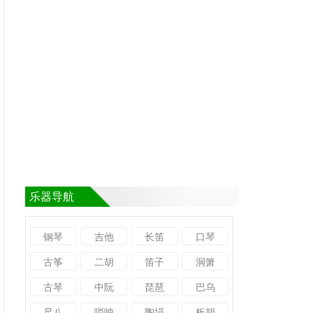
乐器导航
钢琴
吉他
长笛
口琴
古筝
二胡
笛子
洞箫
古琴
中阮
琵琶
巴乌
尺八
唢呐
陶埙
板胡