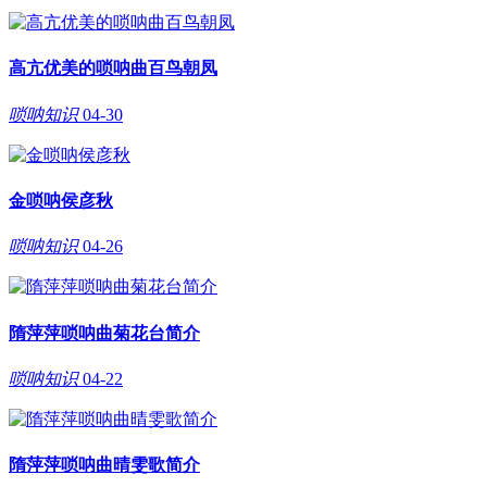
高亢优美的唢呐曲百鸟朝凤
唢呐知识
04-30
金唢呐侯彦秋
唢呐知识
04-26
隋萍萍唢呐曲菊花台简介
唢呐知识
04-22
隋萍萍唢呐曲晴雯歌简介