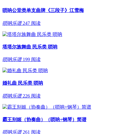
唢呐公堂类单支曲牌《三段子》江雪梅
唢呐乐谱
247 阅读
塔塔尔族舞曲 民乐类 唢呐
唢呐乐谱
199 阅读
婚礼曲 民乐类 唢呐
唢呐乐谱
226 阅读
霸王别姬（协奏曲）（唢呐+钢琴）简谱
唢呐乐谱
261 阅读