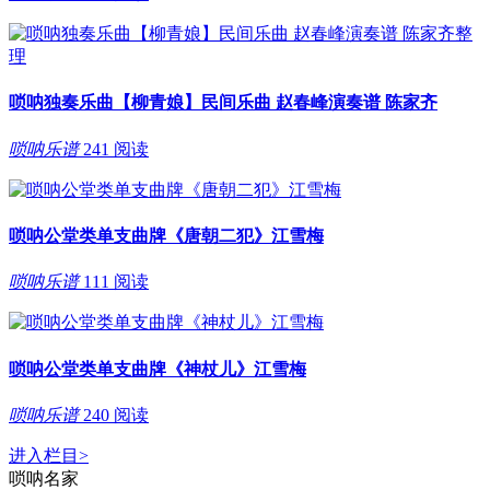
唢呐独奏乐曲【柳青娘】民间乐曲 赵春峰演奏谱 陈家齐
唢呐乐谱
241 阅读
唢呐公堂类单支曲牌《唐朝二犯》江雪梅
唢呐乐谱
111 阅读
唢呐公堂类单支曲牌《神杖儿》江雪梅
唢呐乐谱
240 阅读
进入栏目
>
唢呐名家