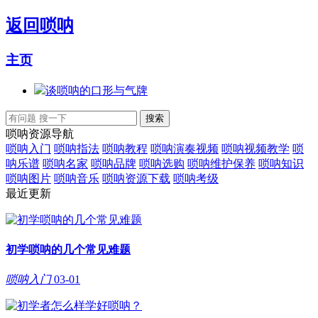
返回
唢呐
主页
谈唢呐的口形与气牌
唢呐资源导航
唢呐入门
唢呐指法
唢呐教程
唢呐演奏视频
唢呐视频教学
唢
呐乐谱
唢呐名家
唢呐品牌
唢呐选购
唢呐维护保养
唢呐知识
唢呐图片
唢呐音乐
唢呐资源下载
唢呐考级
最近更新
初学唢呐的几个常见难题
唢呐入门
03-01