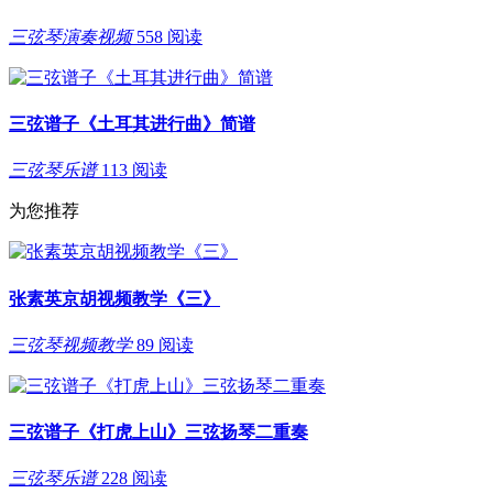
三弦琴演奏视频
558 阅读
三弦谱子《土耳其进行曲》简谱
三弦琴乐谱
113 阅读
为您推荐
张素英京胡视频教学《三》
三弦琴视频教学
89 阅读
三弦谱子《打虎上山》三弦扬琴二重奏
三弦琴乐谱
228 阅读