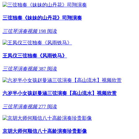
三弦独奏《妹妹的山丹花》司翔演奏
三弦琴演奏视频
198 阅读
王凤仪三弦独奏《风雨铁马》
三弦琴演奏视频
387 阅读
六岁半小女孩赵曼涵三弦演奏【高山流水】视频欣赏
三弦琴演奏视频
277 阅读
京胡大师何顺信八十高龄演奏珍贵影像