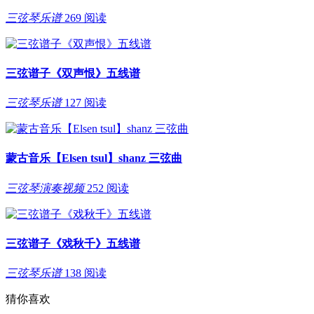
三弦琴乐谱
269 阅读
三弦谱子《双声恨》五线谱
三弦琴乐谱
127 阅读
蒙古音乐【Elsen tsul】shanz 三弦曲
三弦琴演奏视频
252 阅读
三弦谱子《戏秋千》五线谱
三弦琴乐谱
138 阅读
猜你喜欢