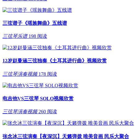
三弦谱子《瑶族舞曲》五线谱
三弦琴乐谱
198 阅读
12岁赵曼涵三弦独奏《土耳其进行曲》视频欣赏
三弦琴演奏视频
178 阅读
电吉他VS三弦琴 SOLO视频欣赏
三弦琴演奏视频
260 阅读
张念冰三弦演奏【夜深沉】天籁弹拨 唯美音画 民乐大聚合