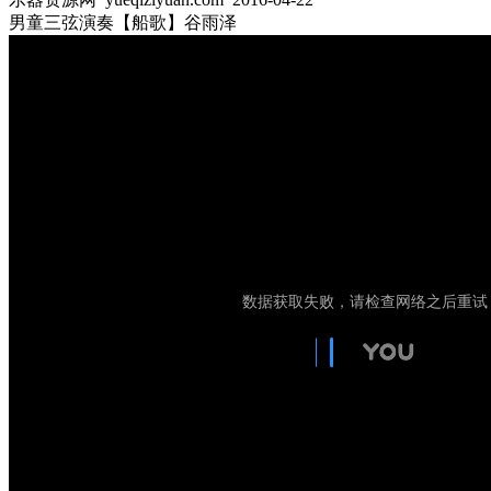
男童三弦演奏【船歌】谷雨泽