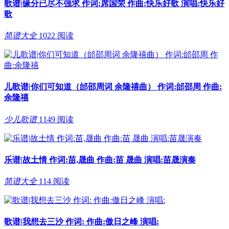
歌谱|缘分已尽不强求 作词:席国荣 作曲:快乐好歌 演唱:快乐好
歌
简谱大全
1022 阅读
儿歌谱|你们可知道（邰邵周词 余隆禧曲） 作词:邰邵周 作曲:
余隆禧
少儿歌谱
1149 阅读
乐谱|故土情 作词:苗,晟曲 作曲:苗 晟曲 演唱:苗晟演奏
简谱大全
114 阅读
歌谱|我想去三沙 作词: 作曲:傲日之峰 演唱: