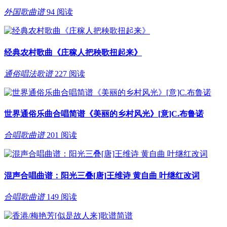
外国歌曲谱
94 阅读
经典农村歌曲《庄稼人把秧歌扭起来》
通俗唱法歌谱
227 阅读
世界通俗乐曲合唱简谱《美丽的乡村风光》[意]C.布鲁诺
合唱歌曲谱
201 阅读
混声合唱曲谱：阳光三叠[唐]王维诗 黄自曲 叶继红改词
合唱歌曲谱
149 阅读