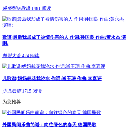
通俗唱法歌谱
1481 阅读
歌谱|最后我却成了被情伤害的人 作词:孙国良 作曲:黄永杰 演
唱:
简谱大全
424 阅读
儿歌谱|妈妈栽花我浇水 作词:肖玉琮 作曲:李嘉评
少儿歌谱
1715 阅读
为您推荐
外国民间乐曲简谱：向往绿色的春天 德国民歌