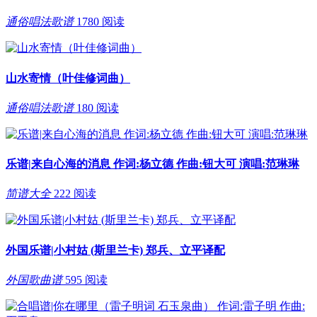
通俗唱法歌谱
1780 阅读
山水寄情（叶佳修词曲）
通俗唱法歌谱
180 阅读
乐谱|来自心海的消息 作词:杨立德 作曲:钮大可 演唱:范琳琳
简谱大全
222 阅读
外国乐谱|小村姑 (斯里兰卡) 郑兵、立平译配
外国歌曲谱
595 阅读