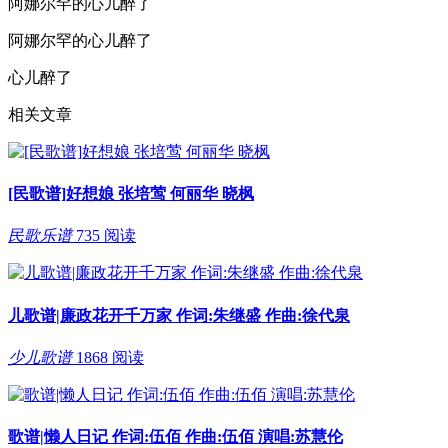
阿娜尔罕的心儿醉了
阿娜尔罕的心儿醉了
心儿醉了
相关文章
[民歌谱]好想娘 张培莺 何丽华 晓枫
民歌乐谱
735 阅读
儿歌谱|廉政花开千万家 作词:朱继盛 作曲:徐代泉
少儿歌谱
1868 阅读
歌谱|懒人日记 作词:伍佰 作曲:伍佰 演唱:苏慧伦