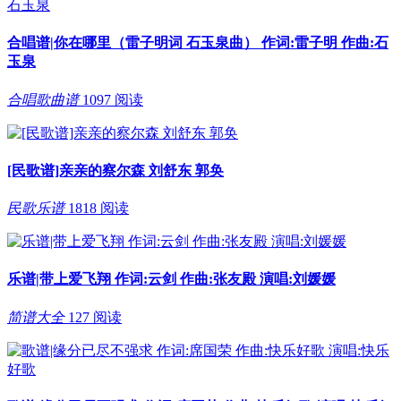
合唱谱|你在哪里（雷子明词 石玉泉曲） 作词:雷子明 作曲:石
玉泉
合唱歌曲谱
1097 阅读
[民歌谱]亲亲的察尔森 刘舒东 郭奂
民歌乐谱
1818 阅读
乐谱|带上爱飞翔 作词:云剑 作曲:张友殿 演唱:刘媛媛
简谱大全
127 阅读