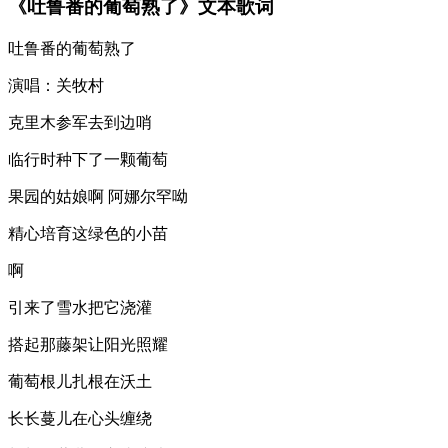
《吐鲁番的葡萄熟了》文本歌词
吐鲁番的葡萄熟了
演唱：关牧村
克里木参军去到边哨
临行时种下了一颗葡萄
果园的姑娘啊 阿娜尔罕呦
精心培育这绿色的小苗
啊
引来了雪水把它浇灌
搭起那藤架让阳光照耀
葡萄根儿扎根在沃土
长长蔓儿在心头缠绕