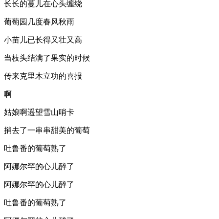
长长的蔓儿在心头缠绕
葡萄园几度春风秋雨
小苗儿已长得又壮又高
当枝头结满了果实的时候
传来克里木立功的喜报
啊
姑娘啊遥望雪山哨卡
捎去了一串串甜美的葡萄
吐鲁番的葡萄熟了
阿娜尔罕的心儿醉了
阿娜尔罕的心儿醉了
吐鲁番的葡萄熟了