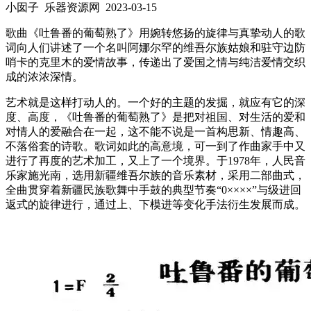
小囡子 乐器资源网
2023-03-15
歌曲《吐鲁番的葡萄熟了》用婉转悠扬的旋律与真挚动人的歌
词向人们讲述了一个名叫阿娜尔罕的维吾尔族姑娘和驻守边防
哨卡的克里木的爱情故事，传递出了爱国之情与纯洁爱情交织
成的浓浓深情。
艺术就是这样打动人的。一个好的主题的发掘，就应有它的深
度、高度，《吐鲁番的葡萄熟了》是把对祖国、对生活的爱和
对情人的爱融合在一起，这不能不说是一首构思新、情趣高、
不落俗套的诗歌。歌词如此的高意境，可一到了作曲家手中又
进行了再度的艺术加工，又上了一个境界。于1978年，人民音
乐家施光南，选用新疆维吾尔族的音乐素材，采用二部曲式，
全曲贯穿着新疆民族歌舞中手鼓的典型节奏“0××××”与级进回
返式的旋律进行，通过上、下模进等变化手法衍生发展而成。