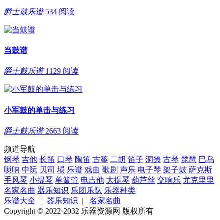
爵士鼓乐谱
534 阅读
当鼓谱
爵士鼓乐谱
1129 阅读
小军鼓的单击与练习
爵士鼓乐谱
2663 阅读
频道导航
钢琴
吉他
长笛
口琴
陶笛
古筝
二胡
笛子
洞箫
古琴
琵琶
巴乌
唢呐
中阮
贝司
埙
乐谱
戏曲
歌剧
声乐
电子琴
架子鼓
萨克斯
手风琴
小提琴
单簧管
电吉他
大提琴
葫芦丝
交响乐
尤克里里
名家名曲
器乐知识
乐团乐队
乐器种类
乐谱大全
|
器乐知识
|
名家名曲
Copyright © 2022-2032 乐器资源网 版权所有