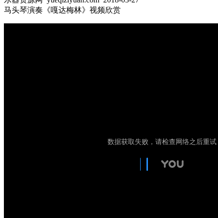
马头琴演奏《嘎达梅林》视频欣赏