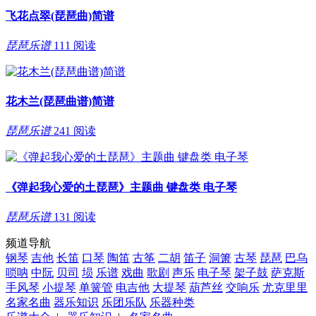
飞花点翠(琵琶曲)简谱
琵琶乐谱
111 阅读
花木兰(琵琶曲谱)简谱
琵琶乐谱
241 阅读
《弹起我心爱的土琵琶》主题曲 键盘类 电子琴
琵琶乐谱
131 阅读
频道导航
钢琴
吉他
长笛
口琴
陶笛
古筝
二胡
笛子
洞箫
古琴
琵琶
巴乌
唢呐
中阮
贝司
埙
乐谱
戏曲
歌剧
声乐
电子琴
架子鼓
萨克斯
手风琴
小提琴
单簧管
电吉他
大提琴
葫芦丝
交响乐
尤克里里
名家名曲
器乐知识
乐团乐队
乐器种类