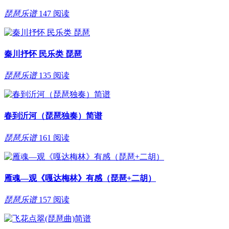
琵琶乐谱
147 阅读
秦川抒怀 民乐类 琵琶
琵琶乐谱
135 阅读
春到沂河（琵琶独奏）简谱
琵琶乐谱
161 阅读
雁魂—观《嘎达梅林》有感（琵琶+二胡）
琵琶乐谱
157 阅读