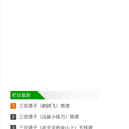
栏目最新
三弦谱子《鹧鸪飞》简谱
三弦谱子《沾扳小练习》简谱
三弦谱子《在北京的金山上》五线谱