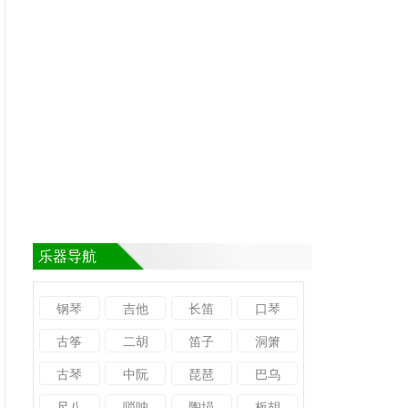
乐器导航
钢琴
吉他
长笛
口琴
古筝
二胡
笛子
洞箫
古琴
中阮
琵琶
巴乌
尺八
唢呐
陶埙
板胡