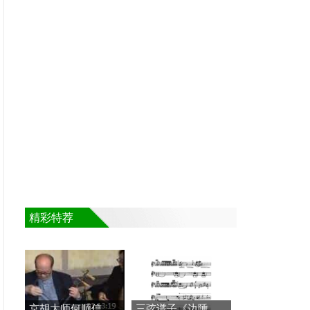
精彩特荐
京胡大师何顺信八十高龄
三弦谱子《边陲风情》五