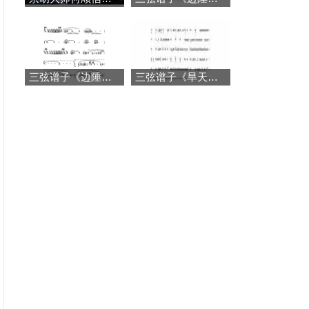
三弦谱子《边陲风情》
三弦谱子《旱天雷》简谱