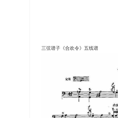
三弦谱子《合欢令》五线谱