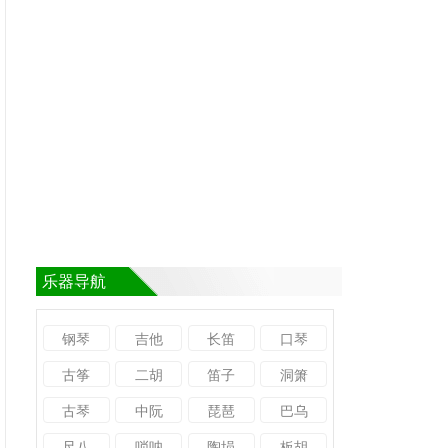
乐器导航
钢琴
吉他
长笛
口琴
古筝
二胡
笛子
洞箫
古琴
中阮
琵琶
巴乌
尺八
唢呐
陶埙
板胡