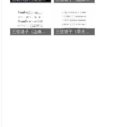
三弦谱子《边陲风情》
三弦谱子《旱天雷》简谱