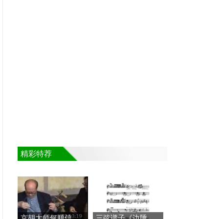
精彩特荐
京胡大师何顺信八十高龄
三弦谱子《边陲风情》五