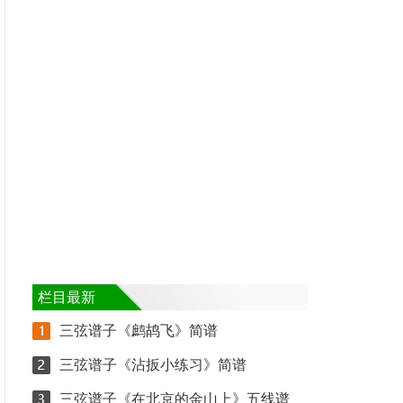
栏目最新
三弦谱子《鹧鸪飞》简谱
三弦谱子《沾扳小练习》简谱
三弦谱子《在北京的金山上》五线谱