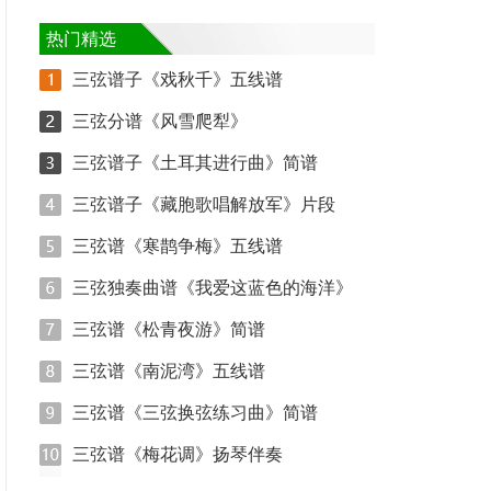
热门精选
三弦谱子《戏秋千》五线谱
三弦分谱《风雪爬犁》
三弦谱子《土耳其进行曲》简谱
三弦谱子《藏胞歌唱解放军》片段
三弦谱《寒鹊争梅》五线谱
三弦独奏曲谱《我爱这蓝色的海洋》
三弦谱《松青夜游》简谱
三弦谱《南泥湾》五线谱
三弦谱《三弦换弦练习曲》简谱
三弦谱《梅花调》扬琴伴奏